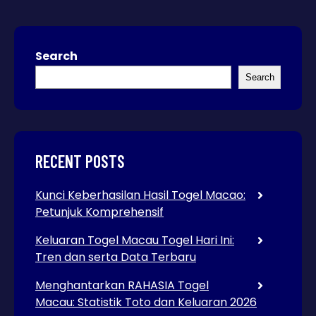
Search
Search
RECENT POSTS
Kunci Keberhasilan Hasil Togel Macao:
Petunjuk Komprehensif
Keluaran Togel Macau Togel Hari Ini:
Tren dan serta Data Terbaru
Menghantarkan RAHASIA Togel
Macau: Statistik Toto dan Keluaran 2026