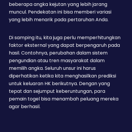
beberapa angka kejutan yang lebih jarang
muncul. Pendekatan ini bisa memberi variasi
yang lebih menarik pada pertaruhan Anda.
Di samping itu, kita juga perlu memperhitungkan
faktor eksternal yang dapat berpengaruh pada
hasil. Contohnya, perubahan dalam sistem
pengundian atau tren masyarakat dalam
memilih angka. Seluruh unsur ini harus
diperhatikan ketika kita menghasilkan prediksi
untuk keluaran HK berikutnya. Dengan yang
tepat dan sejumput keberuntungan, para
pemain togel bisa menambah peluang mereka
agar berhasil.