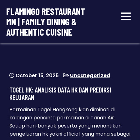
Skip
FLAMINGO RESTAURANT
to
MN | FAMILY DINING &
content
AUTHENTIC CUISINE
October 15, 2025
Uncategorized
TOGEL HK: ANALISIS DATA HK DAN PREDIKSI
KELUARAN
Permainan Togel Hongkong kian diminati di
kalangan pencinta permainan di Tanah Air.
Setiap hari, banyak peserta yang menantikan
pengeluaran hk yakni official, yang mana sebagai