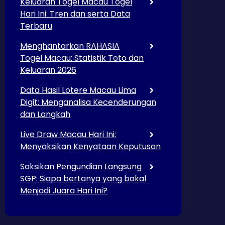
Keluaran Togel Macau Togel
Hari Ini: Tren dan serta Data
Terbaru
Menghantarkan RAHASIA
Togel Macau: Statistik Toto dan
Keluaran 2026
Data Hasil Lotere Macau Lima
Digit: Menganalisa Kecenderungan
dan Langkah
Live Draw Macau Hari Ini:
Menyaksikan Kenyataan Keputusan
Saksikan Pengundian Langsung
SGP: Siapa bertanya yang bakal
Menjadi Juara Hari Ini?