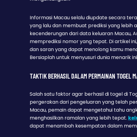
Informasi Macau selalu diupdate secara ter
yang lalu dan membuat prediksi yang lebih 
kecenderungan dari data keluaran Macau, 
memprediksi nomor yang tepat. Di artikel
dan saran yang dapat menolong kamu men
Bersiaplah untuk menyusuri dunia menarik ini
TAKTIK BERHASIL DALAM PERMAINAN TOGEL 
Salah satu faktor agar berhasil di togel di 
pergerakan dari pengeluaran yang telah perna
Macau, pemain dapat mengetahui tahu angk
menghasilkan ramalan yang lebih tepat.
ke
dapat menambah kesempatan dalam memili