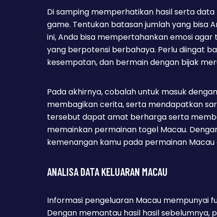
Di samping memperhatikan hasil serta data 
game. Tentukan batasan jumlah yang bisa An
ini, Anda bisa mempertahankan emosi agar t
yang berpotensi berbahaya. Perlu diingat 
kesempatan, dan bermain dengan bijak merup
Pada akhirnya, cobalah untuk masuk dengan k
membagikan cerita, serta mendapatkan saran
tersebut dapat amat berharga serta mem
memainkan permainan togel Macau. Dengan 
kemenangan kamu pada permainan Macau 
ANALISA DATA KELUARAN MACAU
Informasi pengeluaran Macau mempunyai fun
Dengan memantau hasil hasil sebelumnya, pa