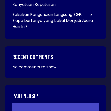
Kenyataan Keputusan
Saksikan Pengundian Langsung SGP:
Siapa bertanya yang bakal Menjadi Juara
Hari Ini?
RECENT COMMENTS
No comments to show.
PARTNERSIP