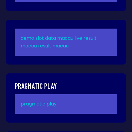
demo slot
data macau
live result
macau
result macau
PRAGMATIC PLAY
pragmatic play