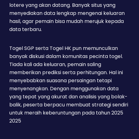
lotere yang akan datang. Banyak situs yang
menyediakan data lengkap mengenai keluaran
hasil, agar pemain bisa mudah merujuk kepada
data terbaru.
Togel SGP serta Togel HK pun memunculkan
banyak diskusi dalam komunitas pecinta togel.
Tiada kali ada keluaran, pemain saling
memberikan prediksi serta perhitungan. Hal ini
menyebabkan suasana persaingan tetapi
menyenangkan. Dengan menggunakan data
yang tepat yang akurat dan analisis yang bolak-
balik, peserta berpacu membuat strategi sendiri
untuk meraih keberuntungan pada tahun 2025
2025