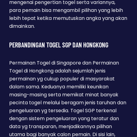
mengenai pengertian togel serta variannya,
para pemain bisa mengambil pilihan yang lebih
lebih tepat ketika memutuskan angka yang akan
dimainkan.
PERBANDINGAN TOGEL SGP DAN HONGKONG
Permainan Togel di Singapore dan Permainan
Togel di Hongkong adalah sejumlah jenis
permainan yg cukup populer di masyarakat
dalam sama. Keduanya memiliki keunikan
masing-masing serta memikat minat banyak
pecinta togel melalui beragam jenis taruhan dan
pengeluaran yg tersedia. Togel SGP terkenal
dengan sistem pengeluaran yang teratur dan
data yg transparan, menjadikannya pilihan
utama bagi banyak calon pemain. Di sisi lain,