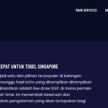
MAIN SERVICES
A
RCEPAT UNTUK TOGEL SINGAPORE
di satu dari pilihan terpopuler di kalangan
enunggu hasil lotto yang ditampilkan ditampilkan
 dinantikan adalah live draw SGP, di mana pemain
eal-time. Ini menambah keseruan dan
akan pengalaman yang akan terlupakan bagi