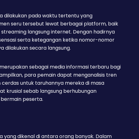
a dilakukan pada waktu tertentu yang
en seru tersebut lewat berbagai platform, baik
 streaming langsung internet. Dengan hadirnya
 sensasi serta ketegangan ketika nomor-nomor
a dilakukan secara langsung.
ga merupakan sebagai media informasi terbaru bagi
ampilkan, para pemain dapat menganalisis tren
 cerdas untuk taruhannya mereka di masa
amat krusial sebab langsung berhubungan
 bermain peserta.
ka yang dikenal di antara orang banyak. Dalam