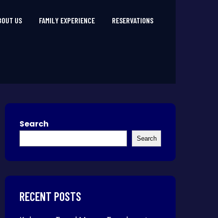
BOUT US
FAMILY EXPERIENCE
RESERVATIONS
Search
Search
RECENT POSTS