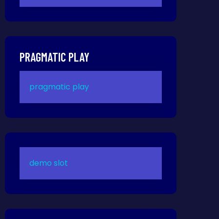
PRAGMATIC PLAY
pragmatic play
demo slot