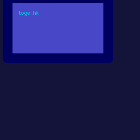
togel hk