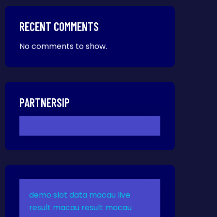
RECENT COMMENTS
No comments to show.
PARTNERSIP
demo slot
data macau
live
result macau
result macau