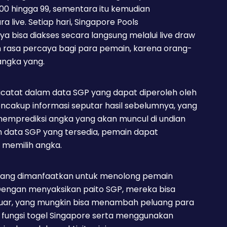
 00 hingga 99, sementara itu kemudian
 live. Setiap hari, Singapore Pools
a bisa diakses secara langsung melalui live draw
n rasa percaya bagi para pemain, karena orang-
angka yang.
 dicatat dalam data SGP yang dapat diperoleh oleh
ncakup informasi seputar hasil sebelumnya, yang
memprediksi angka yang akan muncul di undian
 data SGP yang tersedia, pemain dapat
 memilih angka.
l yang dimanfaatkan untuk menolong pemain
engan menyaksikan paito SGP, mereka bisa
luar, yang mungkin bisa menambah peluang para
fungsi togel Singapore serta menggunakan