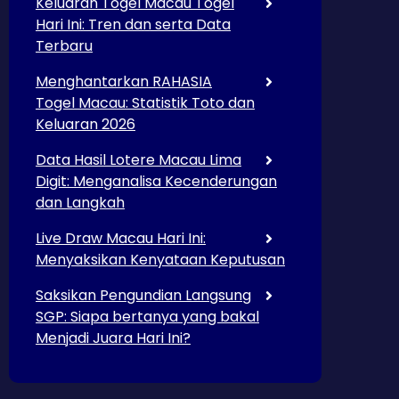
Keluaran Togel Macau Togel
Hari Ini: Tren dan serta Data
Terbaru
Menghantarkan RAHASIA
Togel Macau: Statistik Toto dan
Keluaran 2026
Data Hasil Lotere Macau Lima
Digit: Menganalisa Kecenderungan
dan Langkah
Live Draw Macau Hari Ini:
Menyaksikan Kenyataan Keputusan
Saksikan Pengundian Langsung
SGP: Siapa bertanya yang bakal
Menjadi Juara Hari Ini?