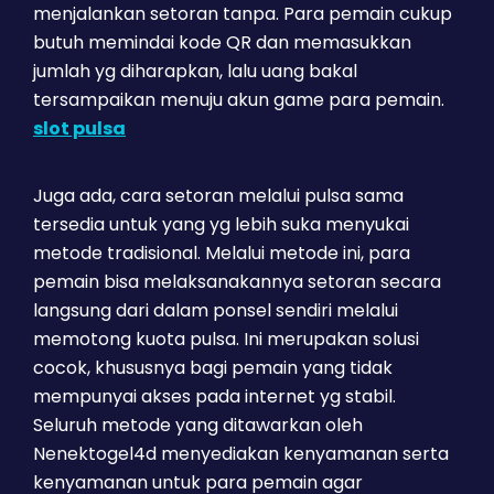
menjalankan setoran tanpa. Para pemain cukup
butuh memindai kode QR dan memasukkan
jumlah yg diharapkan, lalu uang bakal
tersampaikan menuju akun game para pemain.
slot pulsa
Juga ada, cara setoran melalui pulsa sama
tersedia untuk yang yg lebih suka menyukai
metode tradisional. Melalui metode ini, para
pemain bisa melaksanakannya setoran secara
langsung dari dalam ponsel sendiri melalui
memotong kuota pulsa. Ini merupakan solusi
cocok, khususnya bagi pemain yang tidak
mempunyai akses pada internet yg stabil.
Seluruh metode yang ditawarkan oleh
Nenektogel4d menyediakan kenyamanan serta
kenyamanan untuk para pemain agar