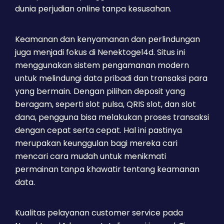
dunia perjudian online tanpa kesusahan.
Keamanan dan kenyamanan dan perlindungan
juga menjadi fokus di Nenektogel4d. Situs ini
menggunakan sistem pengamanan modern
untuk melindungi data pribadi dan transaksi para
yang bermain. Dengan pilihan deposit yang
beragam, seperti slot pulsa, QRIS slot, dan slot
dana, pengguna bisa melakukan proses transaksi
dengan cepat serta cepat. Hal ini pastinya
merupakan keunggulan bagi mereka cari
mencari cara mudah untuk menikmati
permainan tanpa khawatir tentang keamanan
data.
Kualitas pelayanan customer service pada