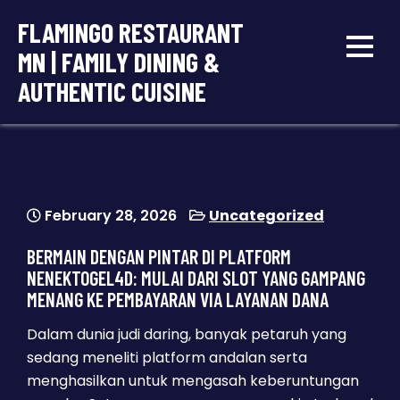
Skip
FLAMINGO RESTAURANT
to
MN | FAMILY DINING &
content
AUTHENTIC CUISINE
February 28, 2026
Uncategorized
BERMAIN DENGAN PINTAR DI PLATFORM
NENEKTOGEL4D: MULAI DARI SLOT YANG GAMPANG
MENANG KE PEMBAYARAN VIA LAYANAN DANA
Dalam dunia judi daring, banyak petaruh yang
sedang meneliti platform andalan serta
menghasilkan untuk mengasah keberuntungan